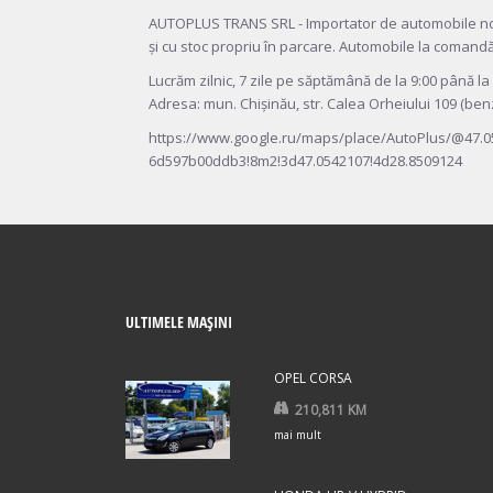
AUTOPLUS TRANS SRL - Importator de automobile noi ș
și cu stoc propriu în parcare. Automobile la comand
Lucrăm zilnic, 7 zile pe săptămână de la 9:00 până la
Adresa: mun. Chișinău, str. Calea Orheiului 109 (be
https://www.google.ru/maps/place/AutoPlus/@47.
6d597b00ddb3!8m2!3d47.0542107!4d28.8509124
ULTIMELE MAȘINI
OPEL CORSA
210,811 KM
mai mult