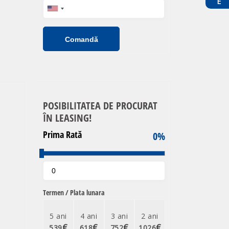
Comandă
POSIBILITATEA DE PROCURAT
ÎN LEASING!
Prima Rată
0
%
Termen / Plata lunara
5 ani
4 ani
3 ani
2 ani
€
€
€
€
539
618
752
1026