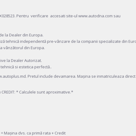
28523. Pentru verificare accesati site-ul www.autodna.com sau
i de la Dealer din Europa.
iză tehnică independentă pre-vânzare de la companii specializate din Eur
e la vânzătorul din Europa.
sive la Dealer Autorizat.
 tehnică si estetica perfectă..
 www.autoplus.md. Pretul include devamarea. Mașina se inmatriculeaza direct
REDIT: * Calculele sunt aproximative.*
= Mașina dvs. ca primă rata + Credit