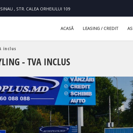
INAU , STR. CALEA ORHEIULUI 109
ACASĂ
LEASING / CREDIT
AS
A inclus
LING - TVA INCLUS