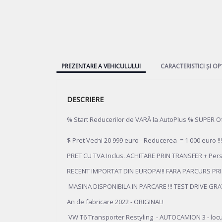
PREZENTARE A VEHICULULUI
CARACTERISTICI ȘI OP
DESCRIERE
% Start Reducerilor de VARĂ la AutoPlus % SUPER Ofe
$ Pret Vechi 20 999 euro - Reducerea = 1 000 euro !!!
PRET CU TVA Inclus. ACHITARE PRIN TRANSFER + Perso
RECENT IMPORTAT DIN EUROPA!!! FARA PARCURS PRI
MASINA DISPONIBILA IN PARCARE !!! TEST DRIVE GRATU
An de fabricare 2022 - ORIGINAL!
VW T6 Transporter Restyling - AUTOCAMION 3 - locu