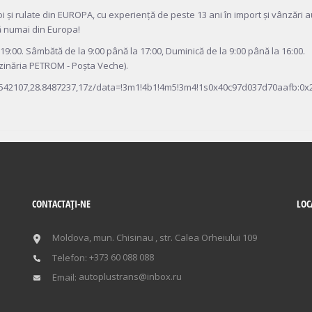
i rulate din EUROPA, cu experiență de peste 13 ani în import și vânzări a
ă numai din Europa!
 19:00. Sâmbătă de la 9:00 până la 17:00, Duminică de la 9:00 până la 16:00.
nzinăria PETROM - Poșta Veche).
0542107,28.8487237,17z/data=!3m1!4b1!4m5!3m4!1s0x40c97d037d70aafb:0x
CONTACTAŢI-NE
LOC
Moldova, mun. Chisinau , str. Calea Orheiului 109
+373 60 088 088
Telefon:
autoplustrans@inbox.ru
Email: