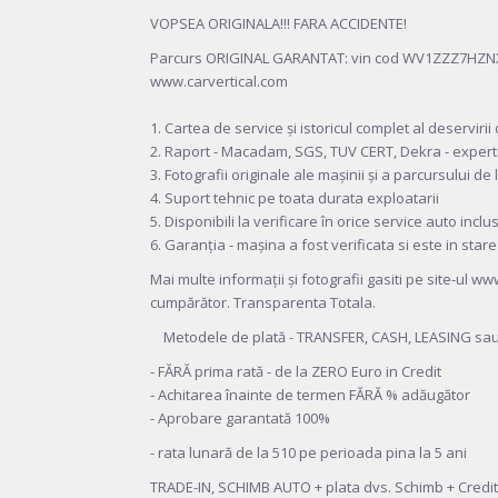
VOPSEA ORIGINALA!!! FARA ACCIDENTE!
Parcurs ORIGINAL GARANTAT: vin cod WV1ZZZ7HZNX0
www.carvertical.com
1. Cartea de service și istoricul complet al deserviri
2. Raport - Macadam, SGS, TUV CERT, Dekra - expert
3. Fotografii originale ale mașinii și a parcursului d
4. Suport tehnic pe toata durata exploatarii
5. Disponibili la verificare în orice service auto inclu
6. Garanția - mașina a fost verificata si este in stare
Mai multe informații și fotografii gasiti pe site-ul
cumpărător. Transparenta Totala.
Metodele de plată - TRANSFER, CASH, LEASING sau C
- FĂRĂ prima rată - de la ZERO Euro in Credit
- Achitarea înainte de termen FĂRĂ % adăugător
- Aprobare garantată 100%
- rata lunară de la 510 pe perioada pina la 5 ani
TRADE-IN, SCHIMB AUTO + plata dvs. Schimb + Credit 