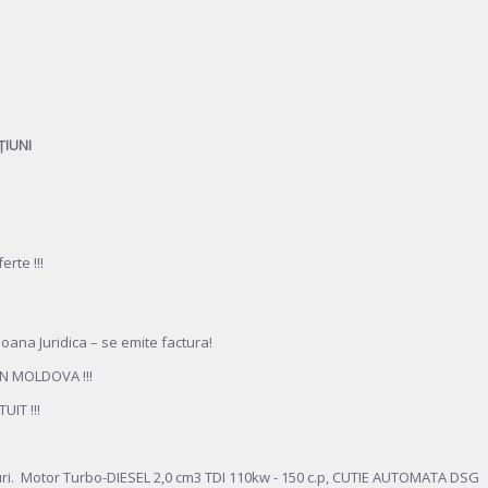
ȚIUNI
rte !!!
ana Juridica – se emite factura!
N MOLDOVA !!!
IT !!!
ri. Motor Turbo-DIESEL 2,0 cm3 TDI 110kw - 150 c.p, CUTIE AUTOMATA DSG