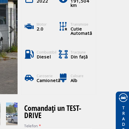
2022
191,504
km
Motor
Transmisie
2.0
Cutie
Automată
Combustibil
Tracţiune
Diesel
Din față
Caroserie
Culoare
Camionetă
Alb
Comandați un TEST-
TRADE
DRIVE
Telefon
*