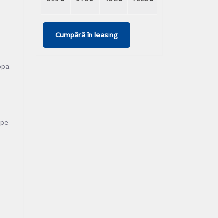
Cumpără în leasing
opa.
 pe