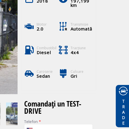
2018
197,199
km
Motor
Transmisie
2.0
Automată
Combustibil
Tracţiune
Diesel
4x4
Caroserie
Culoare
Sedan
Gri
TRADE
Comandați un TEST-
DRIVE
Telefon
*