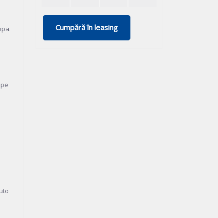
Cumpără în leasing
opa.
 pe
uto