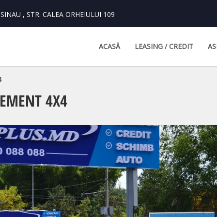
INAU , STR. CALEA ORHEIULUI 109
ACASĂ
LEASING / CREDIT
AS
4
LEMENT 4X4