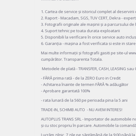
1. Cartea de service și istoricul complet al deserviri
2. Raport - Macadam, SGS, TUV CERT, Dekra - expert
3. Fotografii originale ale mașinii și a parcursului d
4. Suport tehnic pe toata durata exploatarii
5. Disponibili la verificare în orice service auto inclu
6. Garanția - mașina a fost verificata si este in stare
Mai multe informații și fotografii gasiti pe site-ul
cumpărător. Transparenta Totala.
Metodele de plată - TRANSFER, CASH, LEASING sau C
- FĂRĂ prima rată - de la ZERO Euro in Credit
- Achitarea înainte de termen FĂRĂ % adăugător
- Aprobare garantată 100%
- rata lunară de la 560 pe perioada pina la 5 ani
TRADE-IN, SCHIMB AUTO - NU AVEM INTERES!
AUTOPLUS TRANS SRL - Importator de automobile noi ș
și cu stoc propriu în parcare. Automobile la comand
Lucrăm zilnic, 7 zile pe săptămână de la 9:00 până la