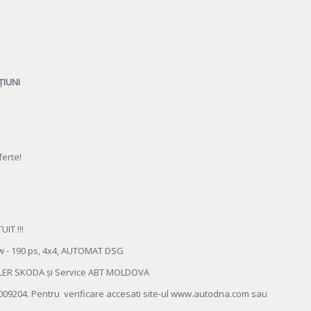
ȚIUNI
erte!
IT !!!
w - 190 ps, 4x4, AUTOMAT DSG
EALER SKODA și Service ABT MOLDOVA
9204. Pentru verificare accesati site-ul www.autodna.com sau