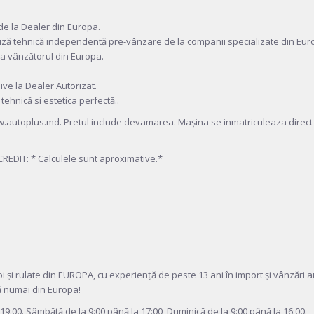
i de la Dealer din Europa.
iză tehnică independentă pre-vânzare de la companii specializate din Eur
e la vânzătorul din Europa.
sive la Dealer Autorizat.
 tehnică si estetica perfectă..
 www.autoplus.md. Pretul include devamarea. Mașina se inmatriculeaza direct
REDIT: * Calculele sunt aproximative.*
i rulate din EUROPA, cu experiență de peste 13 ani în import și vânzări a
ă numai din Europa!
 19:00. Sâmbătă de la 9:00 până la 17:00, Duminică de la 9:00 până la 16:00.