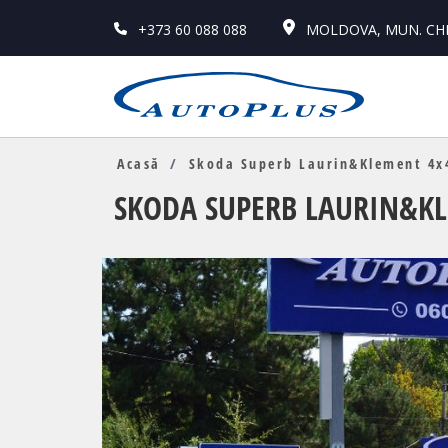
+373 60 088 088
MOLDOVA, MUN. CHIS
Acasă
Skoda Superb Laurin&Klement 4x
SKODA SUPERB LAURIN&K