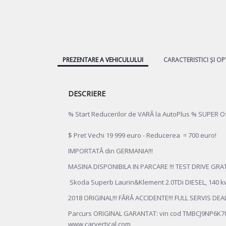
PREZENTARE A VEHICULULUI
CARACTERISTICI ȘI OP
DESCRIERE
% Start Reducerilor de VARĂ la AutoPlus % SUPER Of
$ Pret Vechi 19 999 euro - Reducerea = 700 euro!
IMPORTATĂ din GERMANIA!!!
MASINA DISPONIBILA IN PARCARE !!! TEST DRIVE GRATU
Skoda Superb Laurin&Klement 2.0TDi DIESEL, 140 k
2018 ORIGINAL!!! FĂRĂ ACCIDENTE!!! FULL SERVIS D
Parcurs ORIGINAL GARANTAT: vin cod TMBCJ9NP6K700
www.carvertical.com