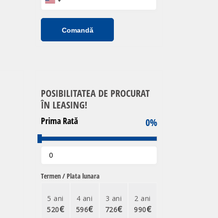
Comandă
POSIBILITATEA DE PROCURAT
ÎN LEASING!
Prima Rată
0
%
Termen / Plata lunara
5 ani
4 ani
3 ani
2 ani
€
€
€
€
520
596
726
990