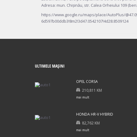
Adresa: mun. Chișinău, str. Calea Orheiului 109 (be
https://www.google.ru/maps/place/AutoPlus/@47.
6d597b00ddb3!8m2!3d47.0542107!4d28.8509124
ULTIMELE MAȘINI
OPEL CORSA
210,811 KM
mai mult
HONDA HR-V HYBRID
82,762 KM
mai mult