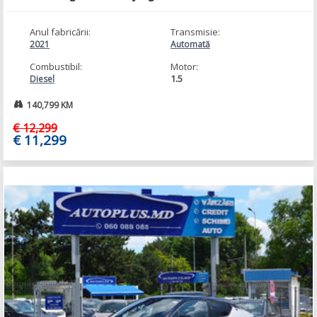
Anul fabricării:
Transmisie:
2021
Automată
Combustibil:
Motor:
1.5
Diesel
140,799 KM
€ 12,299
€ 11,299