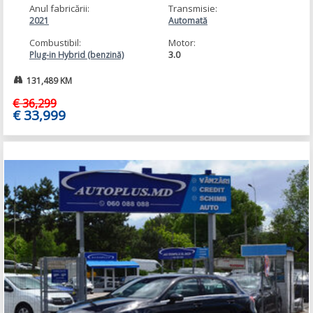
Anul fabricării:
Transmisie:
2021
Automată
Combustibil:
Motor:
3.0
Plug-in Hybrid (benzină)
131,489 KM
€ 36,299
€ 33,999