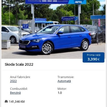
Prima rată
3,390
€
Skoda Scala 2022
Anul fabricării:
Transmisie:
2022
Automată
Combustibil:
Motor:
1.0
Benzină
141,346 KM