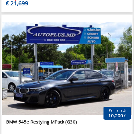
€ 21,699
Prima rată
10,200
€
BMW 545e Restyling MPack (G30)