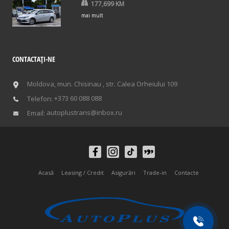
177,699 KM
mai mult
CONTACTAŢI-NE
Moldova, mun. Chisinau , str. Calea Orheiului 109
+373 60 088 088
Telefon:
autoplustrans@inbox.ru
Email:
Acasă
Leasing / Credit
Asigurări
Trade-in
Contacte