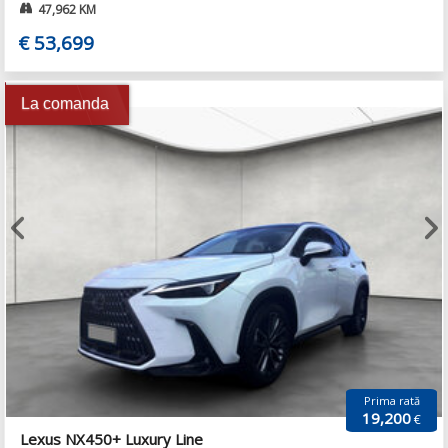
47,962 KM
€ 53,699
La comanda
Prima rată
19,200
€
Lexus NX450+ Luxury Line