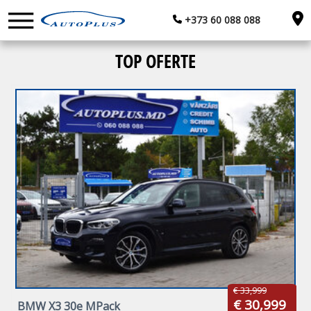
+373 60 088 088
Acasă
TOP OFERTE
Leasing / Credit
Asigurări
Trade-In
Contacte
RU
€ 33,999
€ 30,999
BMW X3 30e MPack