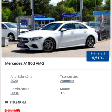
Prima rată
6,510
€
Mercedes A180d AMG
Anul fabricării:
Transmisie:
2020
Automată
Combustibil:
Motor:
1.5
Diesel
119,249 KM
€ 22,699