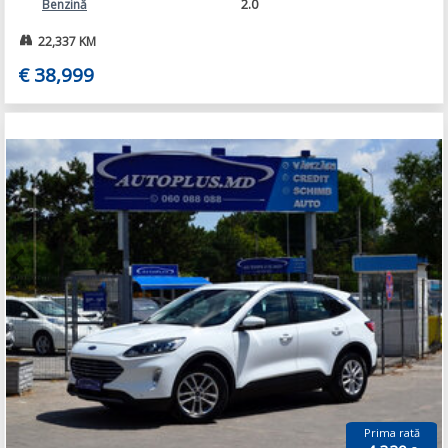
2.0
Benzină
22,337 KM
€ 38,999
Prima rată