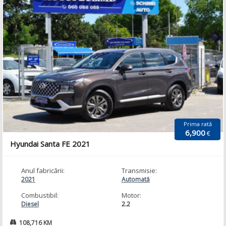
Prima rată
6,900
€
Hyundai Santa FE 2021
Anul fabricării:
Transmisie:
2021
Automată
Combustibil:
Motor:
2.2
Diesel
108,716 KM