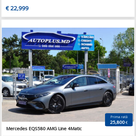
€ 22,999
Prima rată
25,800
€
Mercedes EQS580 AMG Line 4Matic