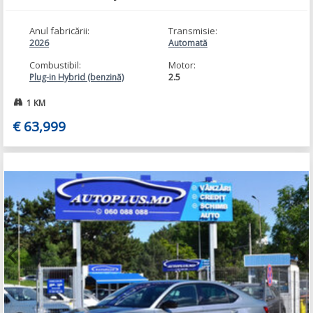
Anul fabricării:
Transmisie:
2026
Automată
Combustibil:
Motor:
2.5
Plug-in Hybrid (benzină)
1 KM
€ 63,999