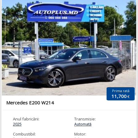
Prima rată
11,700
€
Mercedes E200 W214
Anul fabricării:
Transmisie:
2025
Automată
Combustibil:
Motor: