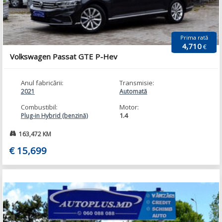
Prima rată
4,710
€
Volkswagen Passat GTE P-Hev
Anul fabricării:
Transmisie:
2021
Automată
Combustibil:
Motor:
1.4
Plug-in Hybrid (benzină)
163,472 KM
€ 15,699