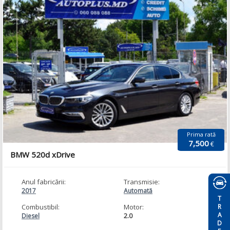
Prima rată
7,500
€
BMW 520d xDrive
Anul fabricării:
Transmisie:
2017
Automată
TRADE
Combustibil:
Motor:
2.0
Diesel