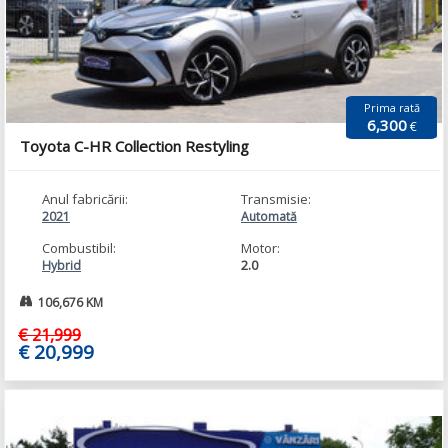
Prima rată
6,300
€
Toyota C-HR Collection Restyling
Anul fabricării:
Transmisie:
2021
Automată
Combustibil:
Motor:
2.0
Hybrid
106,676 KM
€ 21,999
€ 20,999