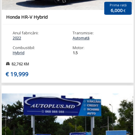
Prima rată
6,000
€
Honda HR-V Hybrid
Anul fabricării:
Transmisie:
2022
Automată
Combustibil:
Motor:
1.5
Hybrid
82,762 KM
€ 19,999