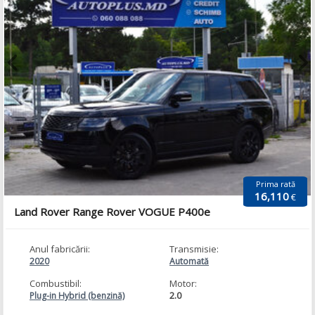
Prima rată
16,110
€
Land Rover Range Rover VOGUE P400e
Anul fabricării:
Transmisie:
2020
Automată
Combustibil:
Motor:
2.0
Plug-in Hybrid (benzină)