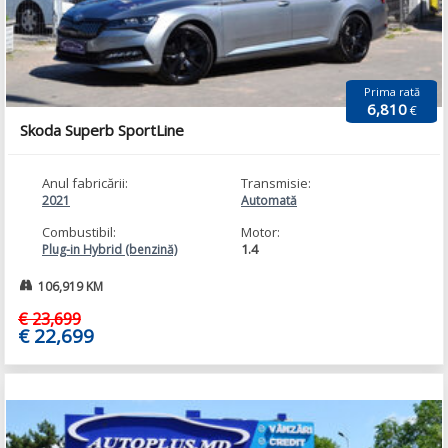
Prima rată
6,810
€
Skoda Superb SportLine
Anul fabricării:
Transmisie:
2021
Automată
Combustibil:
Motor:
1.4
Plug-in Hybrid (benzină)
106,919 KM
€ 23,699
€ 22,699