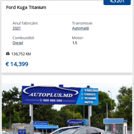
4,320
€
Ford Kuga Titanium
Anul fabricării:
Transmisie:
2021
Automată
Combustibil:
Motor:
1.5
Diesel
136,752 KM
€ 14,399