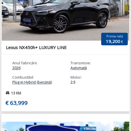
Prima rată
19,200
€
Lexus NX450h+ LUXURY LINE
Anul fabricării:
Transmisie:
2026
Automată
Combustibil:
Motor:
2.5
Plug-in Hybrid (benzină)
13 KM
€ 63,999