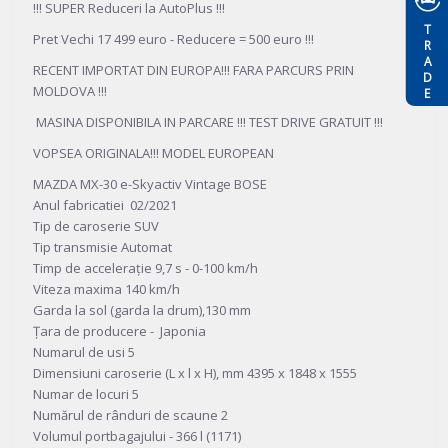
!!! SUPER Reduceri la AutoPlus !!!
TRADE
Pret Vechi 17 499 euro - Reducere = 500 euro !!!
RECENT IMPORTAT DIN EUROPA!!! FARA PARCURS PRIN
MOLDOVA !!!
MASINA DISPONIBILA IN PARCARE !!! TEST DRIVE GRATUIT !!!
VOPSEA ORIGINALA!!! MODEL EUROPEAN
MAZDA MX-30 e-Skyactiv Vintage BOSE
Anul fabricatiei 02/2021
Tip de caroserie SUV
Tip transmisie Automat
Timp de accelerație 9,7 s - 0-100 km/h
Viteza maxima 140 km/h
Garda la sol (garda la drum),130 mm
Țara de producere - Japonia
Numarul de usi 5
Dimensiuni caroserie (L x l x H), mm 4395 x 1848 x 1555
Numar de locuri 5
Numărul de rânduri de scaune 2
Volumul portbagajului - 366 l (1171)