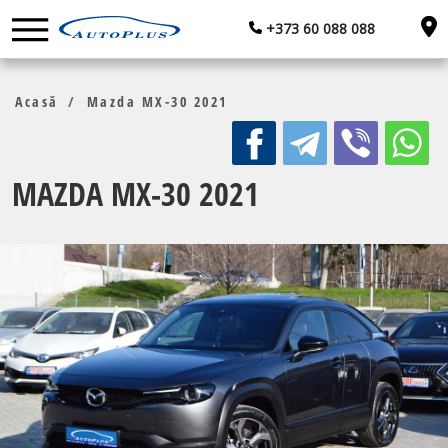
+373 60 088 088
Acasă
Acasă
Mazda MX-30 2021
Leasing / Credit
MAZDA MX-30 2021
Asigurări
Trade-In
Contacte
RU