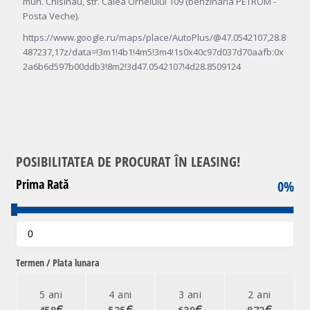
mun. Chisinau, str. Calea Orheiului 109 (benzinaria PETROM -
Posta Veche).
https://www.google.ru/maps/place/AutoPlus/@47.0542107,28.8
487237,17z/data=!3m1!4b1!4m5!3m4!1s0x40c97d037d70aafb:0x
2a6b6d597b00ddb3!8m2!3d47.0542107!4d28.8509124
POSIBILITATEA DE PROCURAT ÎN LEASING!
Prima Rată
0
%
Termen / Plata lunara
5 ani
4 ani
3 ani
2 ani