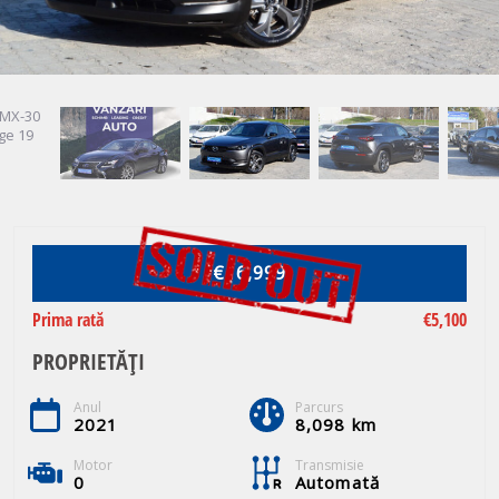
€16,999
Prima rată
€5,100
PROPRIETĂȚI
Anul
Parcurs
2021
8,098 km
Motor
Transmisie
0
Automată