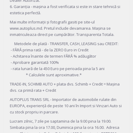
Dealer Autorizat.
6. Garanția - mașina a fost verificata si este in stare tehnică si
estetica perfectă.
Mai multe informații și fotografii gasiti pe site-ul
www.autoplus.md. Pretul include devamarea. Mașina se
inmatriculeaza direct pe cumpărător. Transparenta Totala.
Metodele de plată - TRANSFER, CASH, LEASING sau CREDIT:
- FĂRĂ prima rată - de la ZERO Euro in Credit
- Achitarea înainte de termen FĂRĂ % adăugător
- Aprobare garantată 100%
- rata lunară de la 450 Euro pe perioada pina la 5 ani
* Calculele sunt aproximative.*
TRADE-IN, SCHIMB AUTO + plata dvs. Schimb + Credit = Mașina
dvs. ca primă rata + Credit
AUTOPLUS TRANS SRL - Importator de automobile rulate din
EUROPA, experiență de peste 10 ani în Import si Vinzari Auto si
cu stock propriu in parcare.
Lucram zilnic, 7 zile pe saptamina de la 9.00 pina la 19.00.
Simbata pina la ora 17.00, Duminica pina la ora 16.00. Adresa