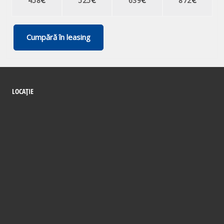
€
€
€
€
458
525
639
872
Cumpără în leasing
LOCAȚIE